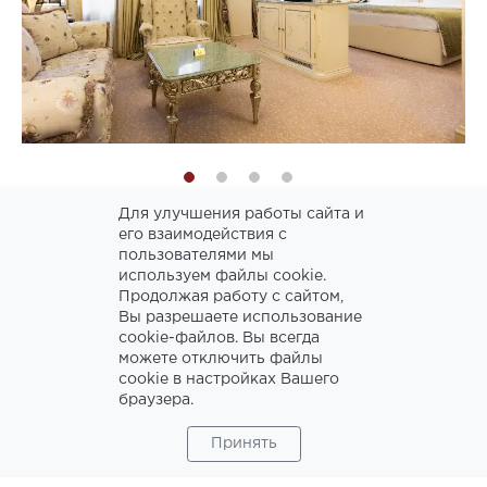
Для улучшения работы сайта и
его взаимодействия с
пользователями мы
Collection Premium Room
используем файлы cookie.
Продолжая работу с сайтом,
Вы разрешаете использование
2
area 48-60м
cookie-файлов. Вы всегда
можете отключить файлы
3D Tour 1942
cookie в настройках Вашего
браузера.
3D Tour 0404
Принять
Watch ships sail down the Moskva River from