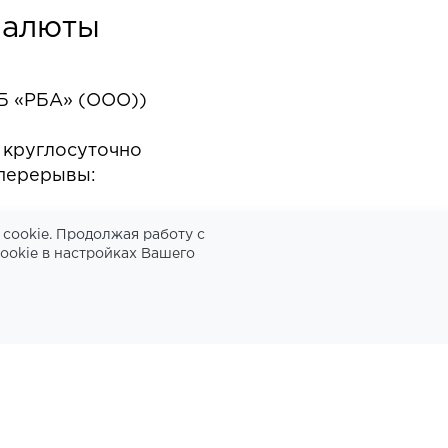
валюты
Б «РБА» (ООО))
 круглосуточно
перерывы:
cookie. Продолжая работу с
ookie в настройках Вашего
бслуживание физических лиц;
ажа иностранной валюты в наличной форме;
ние переводов денежных средств без
ковских счетов, за исключением почтовых