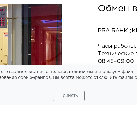
Обмен 
РБА БАНК (К
Часы работы:
Технические 
08:45–09:00
13:30–14:00
 его взаимодействия с пользователями мы используем файлы 
16:45–17:00
зование cookie-файлов. Вы всегда можете отключить файлы c
19:30–20:00
Принять
Услуги:
— кассовое о
— купля-прод
— осуществле
открытия бан