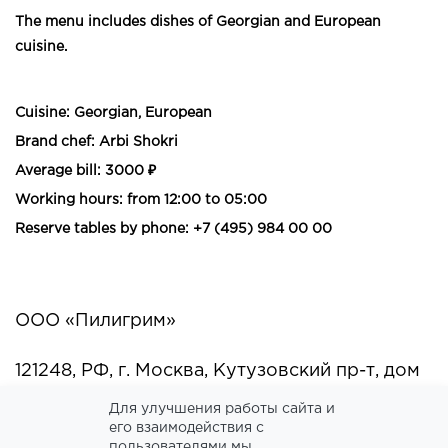
The menu includes dishes of Georgian and European
cuisine.
Cuisine: Georgian, European
Brand chef: Arbi Shokri
Average bill: 3000 ₽
Working hours: from 12:00 to 05:00
Reserve tables by phone: +7 (495) 984 00 00
ООО «Пилигрим»
121248, РФ, г. Москва, Кутузовский пр-т, дом
12 строение1, ЭТ/ПОМ/КОМ 1/I/1Б,29,30Б,134
Для улучшения работы сайта и
его взаимодействия с
ИНН 9729187579
пользователями мы