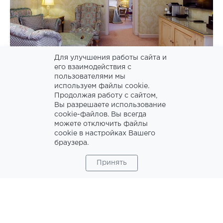
Для улучшения работы сайта и
его взаимодействия с
пользователями мы
используем файлы cookie.
Продолжая работу с сайтом,
Вы разрешаете использование
cookie-файлов. Вы всегда
можете отключить файлы
cookie в настройках Вашего
ВРЕМЯ ДЛЯ СЕМЬИ В
браузера.
ГОСТИНИЦЕ «RADISSON
Принять
COLLECTION, МОСКВА»
Устройте спонтанные каникулы в лучшем
LUXURY отеле по версии Russian Hospitality